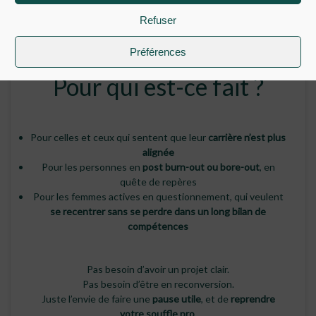
Refuser
Un format condensé, structuré, et surtout
profondément
transformateur
.
Préférences
Pour qui est-ce fait ?
Pour celles et ceux qui sentent que leur
carrière n’est plus
alignée
Pour les personnes en
post burn-out ou bore-out
, en
quête de repères
Pour les femmes actives en questionnement, qui veulent
se recentrer sans se perdre dans un long bilan de
compétences
Pas besoin d’avoir un projet clair.
Pas besoin d’être en reconversion.
Juste l’envie de faire une
pause utile
, et de
reprendre
votre souffle pro
.