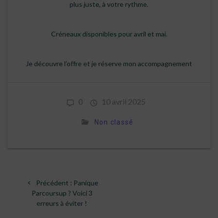
plus juste, à votre rythme.
Créneaux disponibles pour avril et mai.
Je découvre l’offre et je réserve mon accompagnement
0
10 avril 2025
Non classé
Navigation
Article
Précédent :
Panique
de
précédent
Parcoursup ? Voici 3
:
erreurs à éviter !
l’article